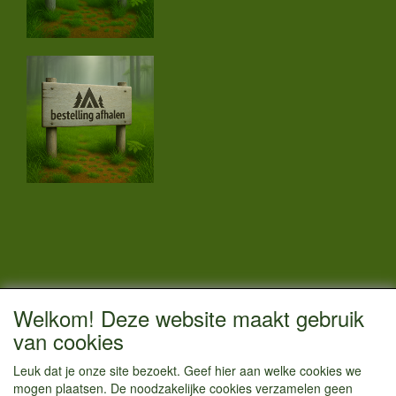
CONTACTGEGEVENS
Welkom! Deze website maakt gebruik
Vestigingsadres:
van cookies
Kamperenenzo.nl
Leuk dat je onze site bezoekt. Geef hier aan welke cookies we
Einsteinstraat 52
mogen plaatsen. De noodzakelijke cookies verzamelen geen
1433 BG Kudelstaart