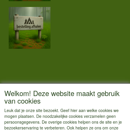
CONTACTGEGEVENS
Welkom! Deze website maakt gebruik
Vestigingsadres:
van cookies
Kamperenenzo.nl
Leuk dat je onze site bezoekt. Geef hier aan welke cookies we
Hoofdweg 36
mogen plaatsen. De noodzakelijke cookies verzamelen geen
1433 JW Kudelstaart
persoonsgegevens. De overige cookies helpen ons de site en je
bezoekerservaring te verbeteren. Ook helpen ze ons om onze
info@kamperenenzo.nl