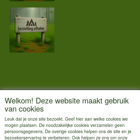
CONTACTGEGEVENS
Welkom! Deze website maakt gebruik
Vestigingsadres:
van cookies
Kamperenenzo.nl
Leuk dat je onze site bezoekt. Geef hier aan welke cookies we
Hoofdweg 36
mogen plaatsen. De noodzakelijke cookies verzamelen geen
1433 JW Kudelstaart
persoonsgegevens. De overige cookies helpen ons de site en je
bezoekerservaring te verbeteren. Ook helpen ze ons om onze
info@kamperenenzo.nl