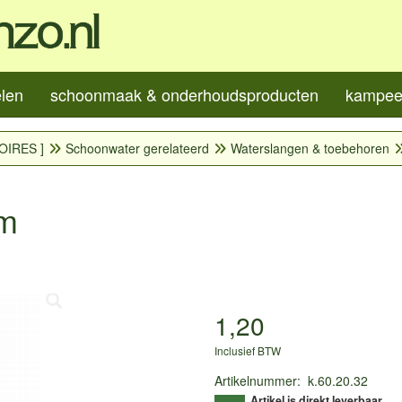
elen
schoonmaak & onderhoudsproducten
kampeer
OIRES ]
Schoonwater gerelateerd
Waterslangen & toebehoren
mm
1,20
Inclusief BTW
Artikelnummer
:
k.60.20.32
Artikel is direkt leverbaar