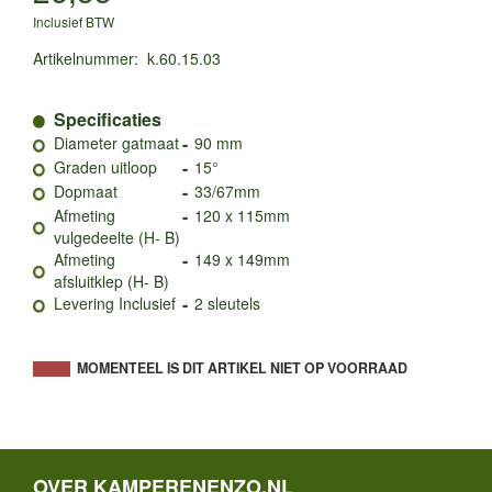
Inclusief BTW
Artikelnummer
:
k.60.15.03
Specificaties
-
Diameter gatmaat
90 mm
-
Graden uitloop
15°
-
Dopmaat
33/67mm
-
Afmeting
120 x 115mm
vulgedeelte (H- B)
-
Afmeting
149 x 149mm
afsluitklep (H- B)
-
Levering Inclusief
2 sleutels
MOMENTEEL IS DIT ARTIKEL NIET OP VOORRAAD
OVER KAMPERENENZO.NL