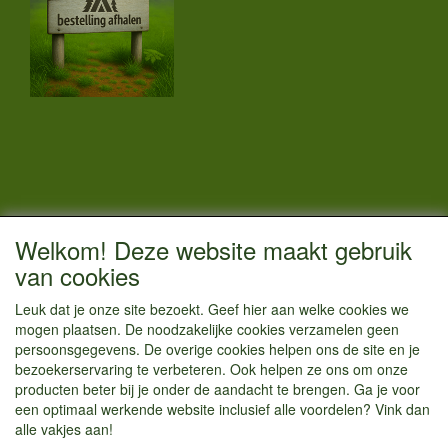
CONTACTGEGEVENS
Welkom! Deze website maakt gebruik
Vestigingsadres:
van cookies
Kamperenenzo.nl
Leuk dat je onze site bezoekt. Geef hier aan welke cookies we
Hoofdweg 36
mogen plaatsen. De noodzakelijke cookies verzamelen geen
1433 JW Kudelstaart
persoonsgegevens. De overige cookies helpen ons de site en je
bezoekerservaring te verbeteren. Ook helpen ze ons om onze
info@kamperenenzo.nl
producten beter bij je onder de aandacht te brengen. Ga je voor
Tel : 06 125 82 112
een optimaal werkende website inclusief alle voordelen? Vink dan
alle vakjes aan!
Handelend onder