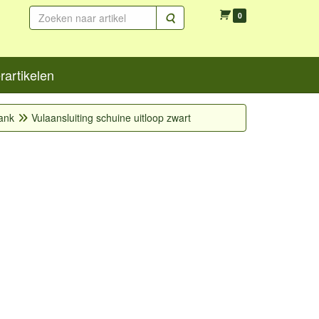
Zoeken
0
artikelen
ank
Vulaansluiting schuine uitloop zwart