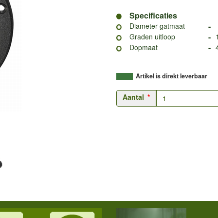
Specificaties
-
Diameter gatmaat
-
Graden uitloop
-
Dopmaat
Artikel is direkt leverbaar
Aantal