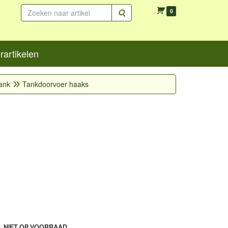
Zoeken
0
artikelen
ank
Tankdoorvoer haaks
L NIET OP VOORRAAD