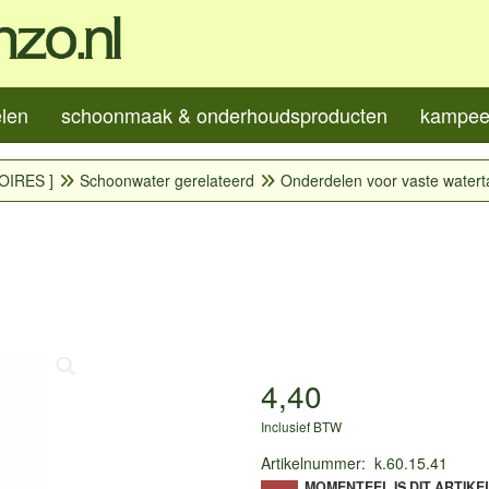
elen
schoonmaak & onderhoudsproducten
kampeer
OIRES ]
Schoonwater gerelateerd
Onderdelen voor vaste watert
4,40
Inclusief BTW
Artikelnummer
:
k.60.15.41
MOMENTEEL IS DIT ARTIKE