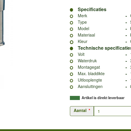
Specificaties
-
Merk
-
Type
-
Model
-
Materiaal
-
Kleur
Technische specificatie
-
Volt
-
Waterdruk
-
Montagegat
-
Max. bladdikte
-
Uitlooplengte
-
Aansluitingen
Artikel is direkt leverbaar
Aantal