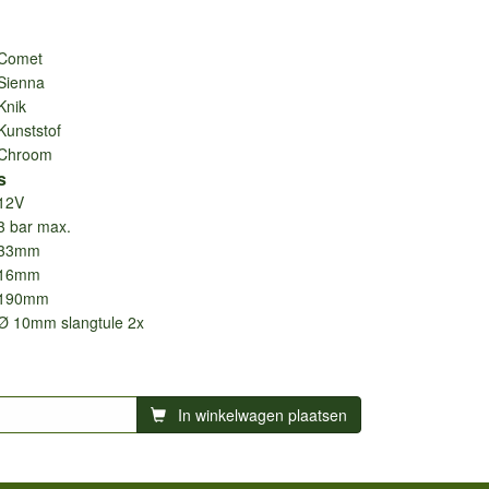
Comet
Sienna
Knik
Kunststof
Chroom
s
12V
3 bar max.
33mm
16mm
190mm
Ø 10mm slangtule 2x
In winkelwagen plaatsen