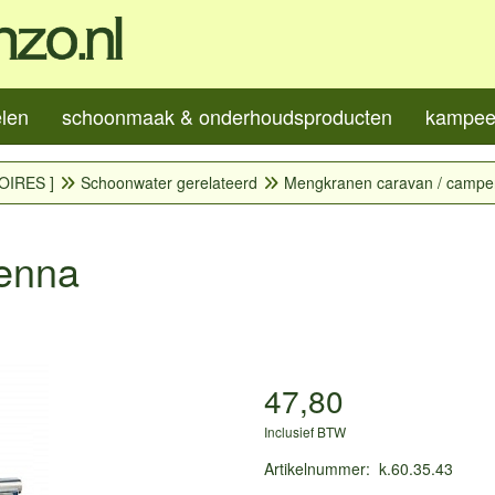
elen
schoonmaak & onderhoudsproducten
kampeer
OIRES ]
Schoonwater gerelateerd
Mengkranen caravan / campe
enna
47,80
Inclusief BTW
Artikelnummer
:
k.60.35.43