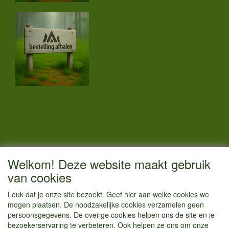
CONTACTGEGEVENS
Welkom! Deze website maakt gebruik
Vestigingsadres:
van cookies
Kamperenenzo.nl
Leuk dat je onze site bezoekt. Geef hier aan welke cookies we
Hoofdweg 36
mogen plaatsen. De noodzakelijke cookies verzamelen geen
1433 JW Kudelstaart
persoonsgegevens. De overige cookies helpen ons de site en je
bezoekerservaring te verbeteren. Ook helpen ze ons om onze
info@kamperenenzo.nl