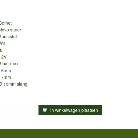
Comet
Novo super
Kunststof
Wit
s
12V
3 bar max.
16mm
17mm
Ø 10mm slang
In winkelwagen plaatsen