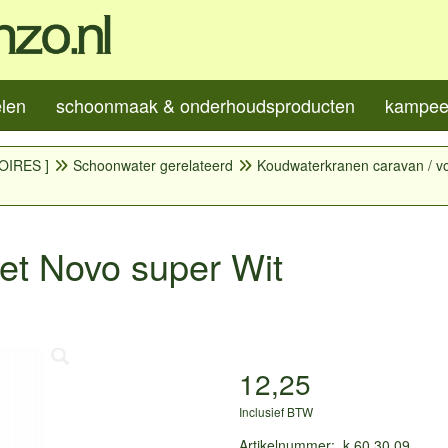
elen
schoonmaak & onderhoudsproducten
kampeer
OIRES ]
Schoonwater gerelateerd
Koudwaterkranen caravan / 
t Novo super Wit
12,25
Inclusief BTW
Artikelnummer
:
k.60.30.09