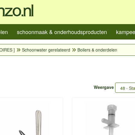
elen
schoonmaak & onderhoudsproducten
kampeer
OIRES ]
Schoonwater gerelateerd
Boilers & onderdelen
Weergave