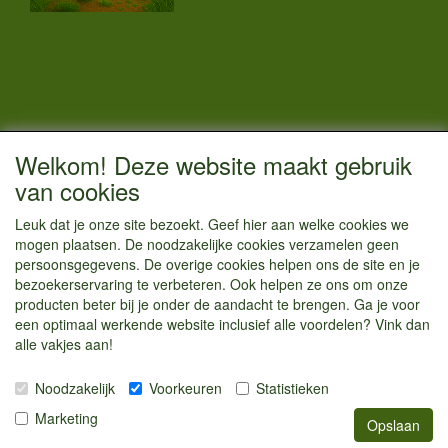
CONTACTGEGEVENS
Welkom! Deze website maakt gebruik
Vestigingsadres:
van cookies
Kamperenenzo.nl
Leuk dat je onze site bezoekt. Geef hier aan welke cookies we
Hoofdweg 36
mogen plaatsen. De noodzakelijke cookies verzamelen geen
1433 JW Kudelstaart
persoonsgegevens. De overige cookies helpen ons de site en je
bezoekerservaring te verbeteren. Ook helpen ze ons om onze
info@kamperenenzo.nl
producten beter bij je onder de aandacht te brengen. Ga je voor
Tel : 06 125 82 112
een optimaal werkende website inclusief alle voordelen? Vink dan
alle vakjes aan!
Handelend onder
Caravanstalling Westwijk
Noodzakelijk
Voorkeuren
Statistieken
KvK nummer : 70477329
Marketing
Opslaan