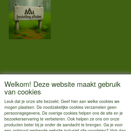
CONTACTGEGEVENS
Welkom! Deze website maakt gebruik
Vestigingsadres:
van cookies
Kamperenenzo.nl
Leuk dat je onze site bezoekt. Geef hier aan welke cookies we
Hoofdweg 36
mogen plaatsen. De noodzakelijke cookies verzamelen geen
1433 JW Kudelstaart
persoonsgegevens. De overige cookies helpen ons de site en je
bezoekerservaring te verbeteren. Ook helpen ze ons om onze
info@kamperenenzo.nl
producten beter bij je onder de aandacht te brengen. Ga je voor
Tel : 06 125 82 112
een optimaal werkende website inclusief alle voordelen? Vink dan