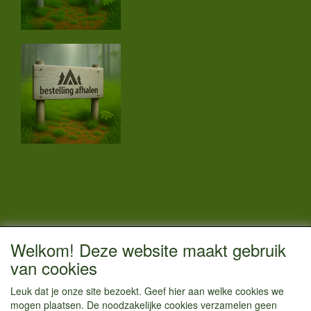
CONTACTGEGEVENS
Welkom! Deze website maakt gebruik
Vestigingsadres:
van cookies
Kamperenenzo.nl
Leuk dat je onze site bezoekt. Geef hier aan welke cookies we
Hoofdweg 36
mogen plaatsen. De noodzakelijke cookies verzamelen geen
1433 JW Kudelstaart