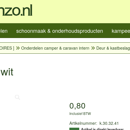
elen
schoonmaak & onderhoudsproducten
kampeer
OIRES ]
Onderdelen camper & caravan intern
Deur & kastbeslag
wit
0,80
Inclusief BTW
Artikelnummer
:
k.30.32.41
Artikel is direkt leverbaar