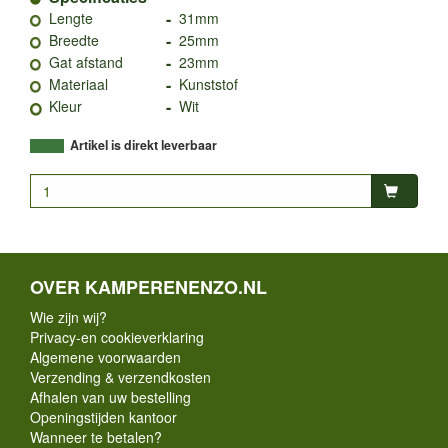
-
Lengte
31mm
-
Breedte
25mm
-
Gat afstand
23mm
-
Materiaal
Kunststof
-
Kleur
Wit
Artikel is direkt leverbaar
OVER KAMPERENENZO.NL
Wie zijn wij?
Privacy-en cookieverklaring
Algemene voorwaarden
Verzending & verzendkosten
Afhalen van uw bestelling
Openingstijden kantoor
Wanneer te betalen?