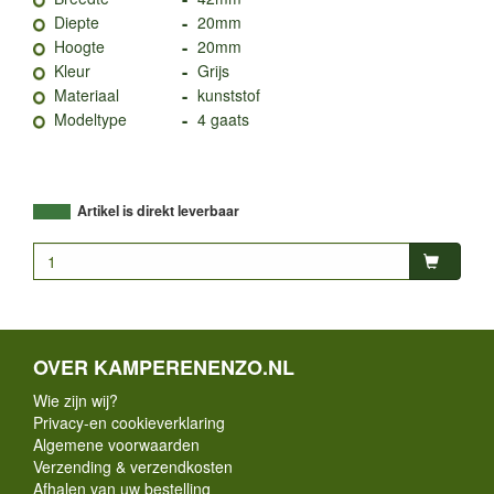
-
Diepte
20mm
-
Hoogte
20mm
-
Kleur
Grijs
-
Materiaal
kunststof
-
Modeltype
4 gaats
Artikel is direkt leverbaar
OVER KAMPERENENZO.NL
Wie zijn wij?
Privacy-en cookieverklaring
Algemene voorwaarden
Verzending & verzendkosten
Afhalen van uw bestelling