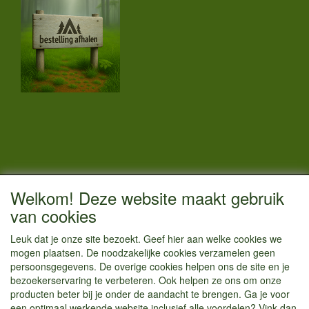
CONTACTGEGEVENS
Welkom! Deze website maakt gebruik
Vestigingsadres:
van cookies
Kamperenenzo.nl
Leuk dat je onze site bezoekt. Geef hier aan welke cookies we
Hoofdweg 36
mogen plaatsen. De noodzakelijke cookies verzamelen geen
1433 JW Kudelstaart
persoonsgegevens. De overige cookies helpen ons de site en je
bezoekerservaring te verbeteren. Ook helpen ze ons om onze
info@kamperenenzo.nl
producten beter bij je onder de aandacht te brengen. Ga je voor
Tel : 06 125 82 112
een optimaal werkende website inclusief alle voordelen? Vink dan