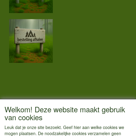
CONTACTGEGEVENS
Welkom! Deze website maakt gebruik
Vestigingsadres:
van cookies
Kamperenenzo.nl
Leuk dat je onze site bezoekt. Geef hier aan welke cookies we
Hoofdweg 36
mogen plaatsen. De noodzakelijke cookies verzamelen geen
1433 JW Kudelstaart