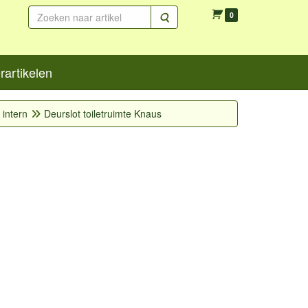
Zoeken
0
artikelen
 intern
Deurslot toiletruimte Knaus