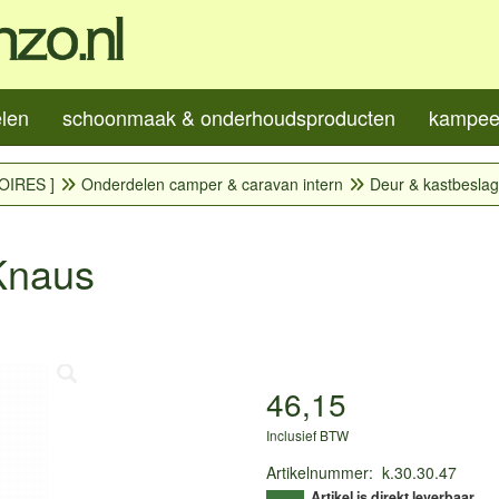
elen
schoonmaak & onderhoudsproducten
kampeer
OIRES ]
Onderdelen camper & caravan intern
Deur & kastbeslag
 Knaus
46,15
Inclusief BTW
Artikelnummer
:
k.30.30.47
Artikel is direkt leverbaar