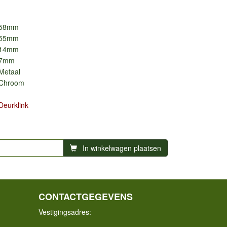
58mm
55mm
14mm
7mm
Metaal
Chroom
Deurklink
In winkelwagen plaatsen
CONTACTGEGEVENS
Vestigingsadres: