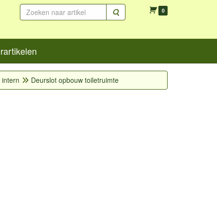
Zoeken
0
artikelen
 intern
Deurslot opbouw toiletruimte