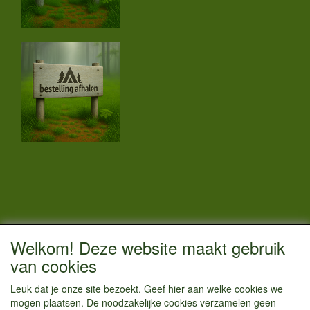
CONTACTGEGEVENS
Welkom! Deze website maakt gebruik
Vestigingsadres:
van cookies
Kamperenenzo.nl
Leuk dat je onze site bezoekt. Geef hier aan welke cookies we
Hoofdweg 36
mogen plaatsen. De noodzakelijke cookies verzamelen geen
1433 JW Kudelstaart