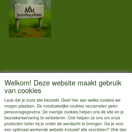
CONTACTGEGEVENS
Welkom! Deze website maakt gebruik
Vestigingsadres:
van cookies
Kamperenenzo.nl
Leuk dat je onze site bezoekt. Geef hier aan welke cookies we
Hoofdweg 36
mogen plaatsen. De noodzakelijke cookies verzamelen geen
1433 JW Kudelstaart
persoonsgegevens. De overige cookies helpen ons de site en je
bezoekerservaring te verbeteren. Ook helpen ze ons om onze
info@kamperenenzo.nl
producten beter bij je onder de aandacht te brengen. Ga je voor
Tel : 06 125 82 112
een optimaal werkende website inclusief alle voordelen? Vink dan