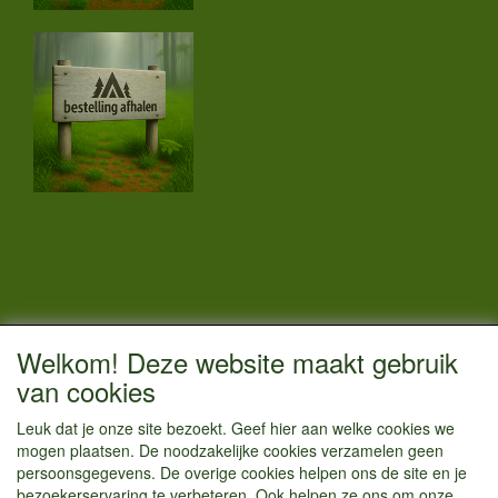
CONTACTGEGEVENS
Welkom! Deze website maakt gebruik
Vestigingsadres:
van cookies
Kamperenenzo.nl
Leuk dat je onze site bezoekt. Geef hier aan welke cookies we
Hoofdweg 36
mogen plaatsen. De noodzakelijke cookies verzamelen geen
1433 JW Kudelstaart
persoonsgegevens. De overige cookies helpen ons de site en je
bezoekerservaring te verbeteren. Ook helpen ze ons om onze