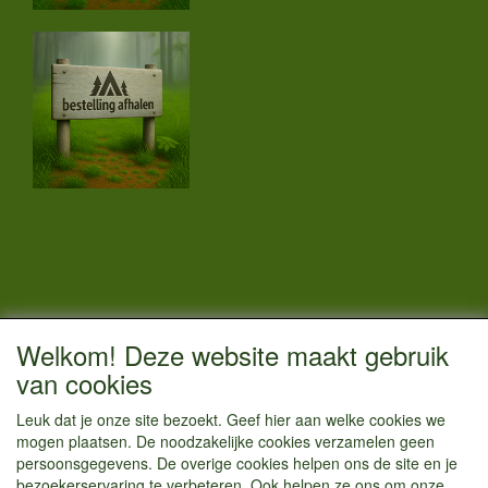
CONTACTGEGEVENS
Welkom! Deze website maakt gebruik
Vestigingsadres:
van cookies
Kamperenenzo.nl
Leuk dat je onze site bezoekt. Geef hier aan welke cookies we
Hoofdweg 36
mogen plaatsen. De noodzakelijke cookies verzamelen geen
1433 JW Kudelstaart
persoonsgegevens. De overige cookies helpen ons de site en je
bezoekerservaring te verbeteren. Ook helpen ze ons om onze