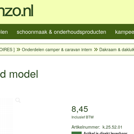
elen
schoonmaak & onderhoudsproducten
kampeer
OIRES ]
Onderdelen camper & caravan intern
Dakraam & daklui
ud model
8,45
Inclusief BTW
Artikelnummer
:
k.25.52.01
Artikel is direkt leverbaar