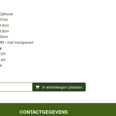
Opbouw
37cm
3,5cm
3,8cm
20cm
Wit / mat transparant
s
12V
Led
ja
In winkelwagen plaatsen
CONTACTGEGEVENS