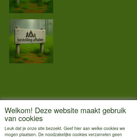
CONTACTGEGEVENS
Welkom! Deze website maakt gebruik
Vestigingsadres:
van cookies
Kamperenenzo.nl
Leuk dat je onze site bezoekt. Geef hier aan welke cookies we
Hoofdweg 36
mogen plaatsen. De noodzakelijke cookies verzamelen geen
1433 JW Kudelstaart