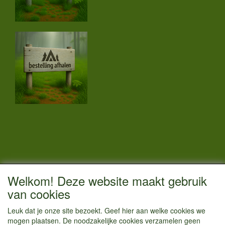
CONTACTGEGEVENS
Welkom! Deze website maakt gebruik
Vestigingsadres:
van cookies
Kamperenenzo.nl
Leuk dat je onze site bezoekt. Geef hier aan welke cookies we
Hoofdweg 36
mogen plaatsen. De noodzakelijke cookies verzamelen geen
1433 JW Kudelstaart