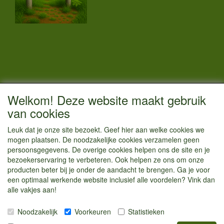
CONTACTGEGEVENS
Welkom! Deze website maakt gebruik
Vestigingsadres:
van cookies
Kamperenenzo.nl
Leuk dat je onze site bezoekt. Geef hier aan welke cookies we
Hoofdweg 36
mogen plaatsen. De noodzakelijke cookies verzamelen geen
1433 JW Kudelstaart
persoonsgegevens. De overige cookies helpen ons de site en je
bezoekerservaring te verbeteren. Ook helpen ze ons om onze
info@kamperenenzo.nl
producten beter bij je onder de aandacht te brengen. Ga je voor
Tel : 06 125 82 112
een optimaal werkende website inclusief alle voordelen? Vink dan
alle vakjes aan!
Handelend onder
Caravanstalling Westwijk
Noodzakelijk
Voorkeuren
Statistieken
KvK nummer : 70477329