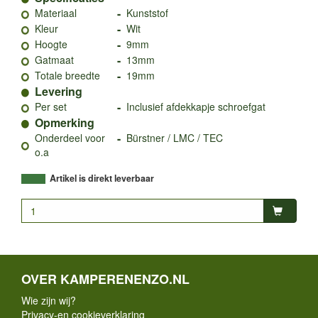
-
Materiaal
Kunststof
-
Kleur
Wit
-
Hoogte
9mm
-
Gatmaat
13mm
-
Totale breedte
19mm
Levering
-
Per set
Inclusief afdekkapje schroefgat
Opmerking
-
Onderdeel voor
Bürstner / LMC / TEC
o.a
Artikel is direkt leverbaar
OVER KAMPERENENZO.NL
Wie zijn wij?
Privacy-en cookieverklaring