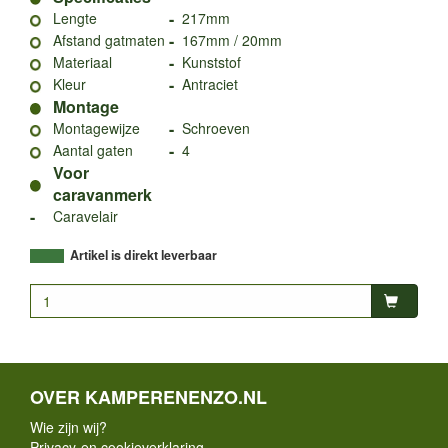
-
Lengte
217mm
-
Afstand gatmaten
167mm / 20mm
-
Materiaal
Kunststof
-
Kleur
Antraciet
Montage
-
Montagewijze
Schroeven
-
Aantal gaten
4
Voor
caravanmerk
-
Caravelair
Artikel is direkt leverbaar
OVER KAMPERENENZO.NL
Wie zijn wij?
Privacy-en cookieverklaring