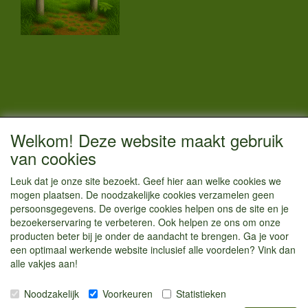
CONTACTGEGEVENS
Welkom! Deze website maakt gebruik
Vestigingsadres:
van cookies
Kamperenenzo.nl
Leuk dat je onze site bezoekt. Geef hier aan welke cookies we
Hoofdweg 36
mogen plaatsen. De noodzakelijke cookies verzamelen geen
1433 JW Kudelstaart
persoonsgegevens. De overige cookies helpen ons de site en je
bezoekerservaring te verbeteren. Ook helpen ze ons om onze
info@kamperenenzo.nl
producten beter bij je onder de aandacht te brengen. Ga je voor
Tel : 06 125 82 112
een optimaal werkende website inclusief alle voordelen? Vink dan
alle vakjes aan!
Handelend onder
Caravanstalling Westwijk
Noodzakelijk
Voorkeuren
Statistieken
KvK nummer : 70477329