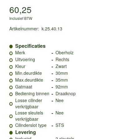
60,25
Inclusief BTW
Artikelnummer
:
k.25.40.13
Specificaties
-
Merk
Oberholz
-
Uitvoering
Rechts
-
Kleur
Zwart
-
Min.deurdikte
30mm
-
Max.deurdikte
35mm
-
Gatmaat
92mm
-
Bediening binnen
Draaiknop
-
Losse cilinder
Nee
verkrijgbaar
-
Losse sleutels
Nee
verkrijgbaar
-
Cilinderslot type
STS
Levering
-
Inclusief
2 sleutels