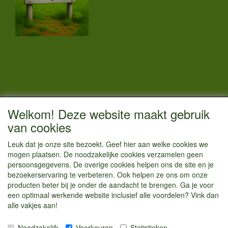
CONTACTGEGEVENS
Welkom! Deze website maakt gebruik
Vestigingsadres:
van cookies
Kamperenenzo.nl
Leuk dat je onze site bezoekt. Geef hier aan welke cookies we
Einsteinstraat 52
mogen plaatsen. De noodzakelijke cookies verzamelen geen
1433 BG Kudelstaart
persoonsgegevens. De overige cookies helpen ons de site en je
bezoekerservaring te verbeteren. Ook helpen ze ons om onze
info@kamperenenzo.nl
producten beter bij je onder de aandacht te brengen. Ga je voor
Tel : 06 125 82 112
een optimaal werkende website inclusief alle voordelen? Vink dan
alle vakjes aan!
Handelend onder
Caravanstalling Westwijk
Noodzakelijk
Voorkeuren
Statistieken