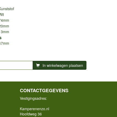
Kunststof
Wit
74mm
20mm
13mm
s
47mm
In winkelwagen plaatsen
CONTACTGEGEVENS
Vestigingsadres:
Kamperenenzo.nl
Hoofdweg 36