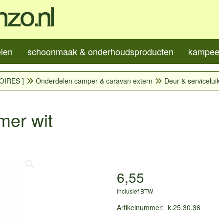
elen
schoonmaak & onderhoudsproducten
kampeer
OIRES ]
Onderdelen camper & caravan extern
Deur & servicelu
mer wit
6,55
Inclusief BTW
Artikelnummer
:
k.25.30.36