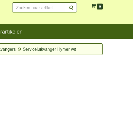
Zoeken
0
artikelen
ikvangers
Serviceluikvanger Hymer wit