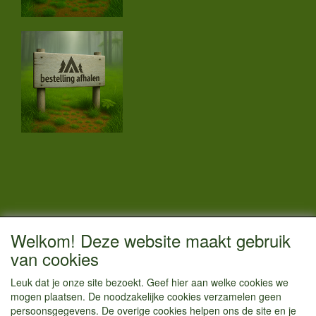
CONTACTGEGEVENS
Welkom! Deze website maakt gebruik
Vestigingsadres:
van cookies
Kamperenenzo.nl
Leuk dat je onze site bezoekt. Geef hier aan welke cookies we
Hoofdweg 36
mogen plaatsen. De noodzakelijke cookies verzamelen geen
1433 JW Kudelstaart
persoonsgegevens. De overige cookies helpen ons de site en je