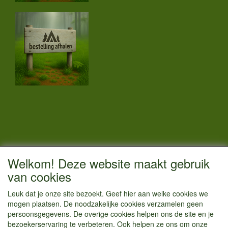
CONTACTGEGEVENS
Welkom! Deze website maakt gebruik
Vestigingsadres:
van cookies
Kamperenenzo.nl
Leuk dat je onze site bezoekt. Geef hier aan welke cookies we
Hoofdweg 36
mogen plaatsen. De noodzakelijke cookies verzamelen geen
1433 JW Kudelstaart
persoonsgegevens. De overige cookies helpen ons de site en je
bezoekerservaring te verbeteren. Ook helpen ze ons om onze
info@kamperenenzo.nl