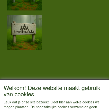
CONTACTGEGEVENS
Welkom! Deze website maakt gebruik
Vestigingsadres:
van cookies
Kamperenenzo.nl
Leuk dat je onze site bezoekt. Geef hier aan welke cookies we
Hoofdweg 36
mogen plaatsen. De noodzakelijke cookies verzamelen geen
1433 JW Kudelstaart