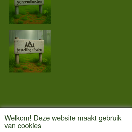
CONTACTGEGEVENS
Welkom! Deze website maakt gebruik
Vestigingsadres:
van cookies
Kamperenenzo.nl