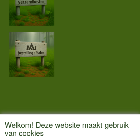
CONTACTGEGEVENS
Welkom! Deze website maakt gebruik
Vestigingsadres:
van cookies
Kamperenenzo.nl