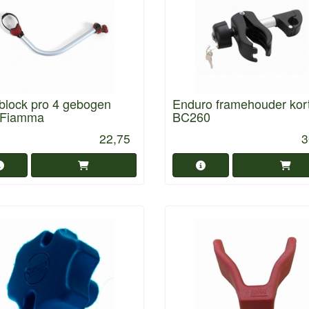
block pro 4 gebogen
Enduro framehouder kor
 Fiamma
BC260
22,75
3