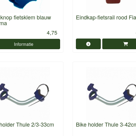
knop fietsklem blauw
Eindkap-fietsrail rood F
mma
4,75
Informatie
holder Thule 2/3-33cm
Bike holder Thule 3-42c