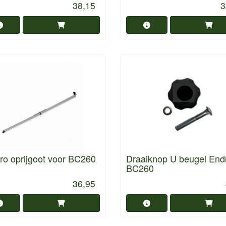
38,15
3
ro oprijgoot voor BC260
Draaiknop U beugel End
BC260
36,95