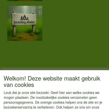
CONTACTGEGEVENS
Welkom! Deze website maakt gebruik
Vestigingsadres:
van cookies
Kamperenenzo.nl
Leuk dat je onze site bezoekt. Geef hier aan welke cookies we
Hoofdweg 36
mogen plaatsen. De noodzakelijke cookies verzamelen geen
1433 JW Kudelstaart
persoonsgegevens. De overige cookies helpen ons de site en je
bezoekerservaring te verbeteren. Ook helpen ze ons om onze
info@kamperenenzo.nl