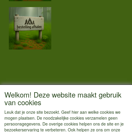
CONTACTGEGEVENS
Welkom! Deze website maakt gebruik
Vestigingsadres:
van cookies
Kamperenenzo.nl
Leuk dat je onze site bezoekt. Geef hier aan welke cookies we
Einsteinstraat 52
mogen plaatsen. De noodzakelijke cookies verzamelen geen
1433 BG Kudelstaart
persoonsgegevens. De overige cookies helpen ons de site en je
bezoekerservaring te verbeteren. Ook helpen ze ons om onze
info@kamperenenzo.nl