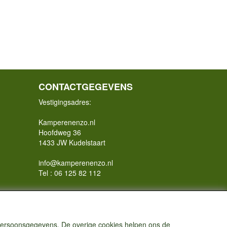
CONTACTGEGEVENS
Vestigingsadres:
Kamperenenzo.nl
Hoofdweg 36
1433 JW Kudelstaart
info@kamperenenzo.nl
Tel : 06 125 82 112
Handelend onder
Caravanstalling Westwijk
KvK nummer : 70477329
 persoonsgegevens. De overige cookies helpen ons de