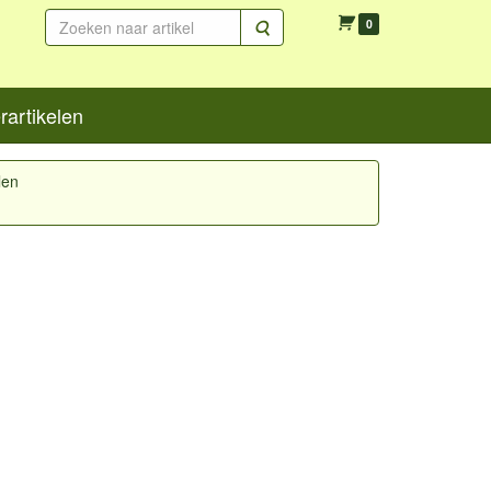
Zoeken
0
artikelen
len