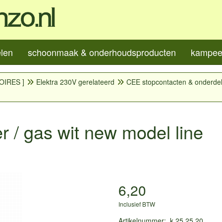
elen
schoonmaak & onderhoudsproducten
kampeer
OIRES ]
Elektra 230V gerelateerd
CEE stopcontacten & onderde
er / gas wit new model line
6,20
Inclusief BTW
Artikelnummer
:
k.25.25.20