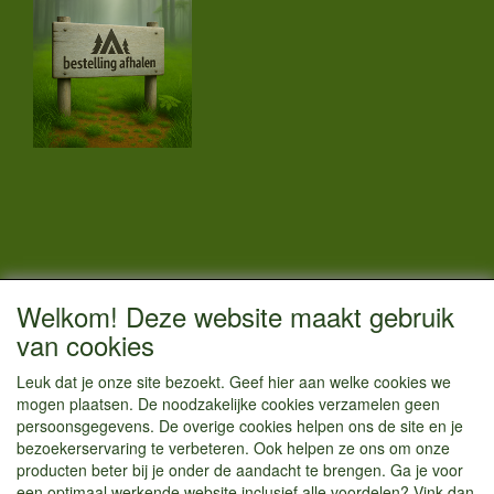
CONTACTGEGEVENS
Welkom! Deze website maakt gebruik
Vestigingsadres:
van cookies
Kamperenenzo.nl
Leuk dat je onze site bezoekt. Geef hier aan welke cookies we
Hoofdweg 36
mogen plaatsen. De noodzakelijke cookies verzamelen geen
1433 JW Kudelstaart
persoonsgegevens. De overige cookies helpen ons de site en je
bezoekerservaring te verbeteren. Ook helpen ze ons om onze
info@kamperenenzo.nl
producten beter bij je onder de aandacht te brengen. Ga je voor
Tel : 06 125 82 112
een optimaal werkende website inclusief alle voordelen? Vink dan