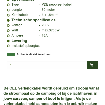
-
Type
VDE neopreenkabel
-
Lengte
30 meter
-
Kernkabels
3 x1,5mm²
Technische specificaties
-
Voltage
230V
-
Watt
max.3700W
-
Ampère
16A
Levering
Inclusief opbergtas
Artikel is direkt leverbaar
De CEE verlengkabel wordt gebruikt om stroom vanaf
de stroompaal op de camping of bij de jachthaven, in
jouw caravan, camper of boot te krijgen. Als je de
verlengkabel hebt aangesloten kan je gebruik maken