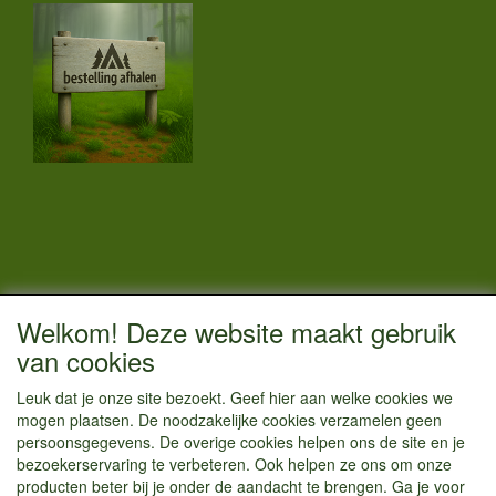
CONTACTGEGEVENS
Welkom! Deze website maakt gebruik
Vestigingsadres:
van cookies
Kamperenenzo.nl
Leuk dat je onze site bezoekt. Geef hier aan welke cookies we
Hoofdweg 36
mogen plaatsen. De noodzakelijke cookies verzamelen geen
1433 JW Kudelstaart
persoonsgegevens. De overige cookies helpen ons de site en je
bezoekerservaring te verbeteren. Ook helpen ze ons om onze
info@kamperenenzo.nl
producten beter bij je onder de aandacht te brengen. Ga je voor
Tel : 06 125 82 112