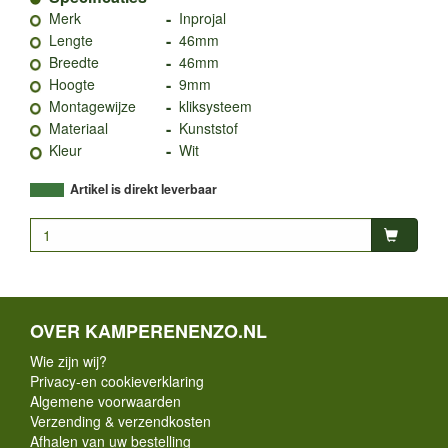
-
Merk
Inprojal
-
Lengte
46mm
-
Breedte
46mm
-
Hoogte
9mm
-
Montagewijze
kliksysteem
-
Materiaal
Kunststof
-
Kleur
Wit
Artikel is direkt leverbaar
OVER KAMPERENENZO.NL
Wie zijn wij?
Privacy-en cookieverklaring
Algemene voorwaarden
Verzending & verzendkosten
Afhalen van uw bestelling