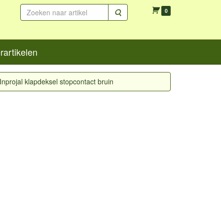
Zoeken
0
artikelen
Inprojal klapdeksel stopcontact bruin