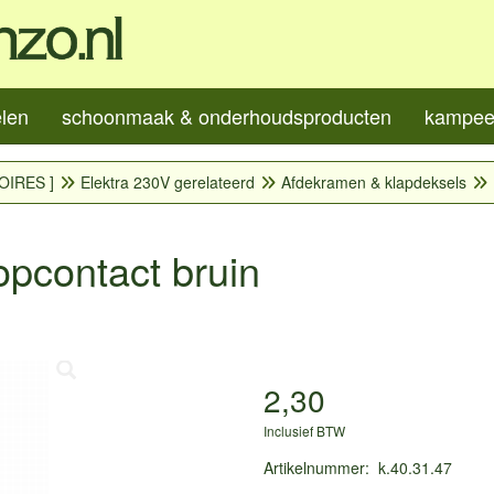
elen
schoonmaak & onderhoudsproducten
kampeer
OIRES ]
Elektra 230V gerelateerd
Afdekramen & klapdeksels
topcontact bruin
2,30
Inclusief BTW
Artikelnummer
:
k.40.31.47