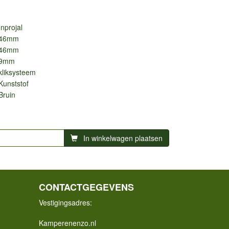
Inprojal
46mm
46mm
9mm
kliksysteem
Kunststof
Bruin
In winkelwagen plaatsen
CONTACTGEGEVENS
Vestigingsadres:
Kamperenenzo.nl