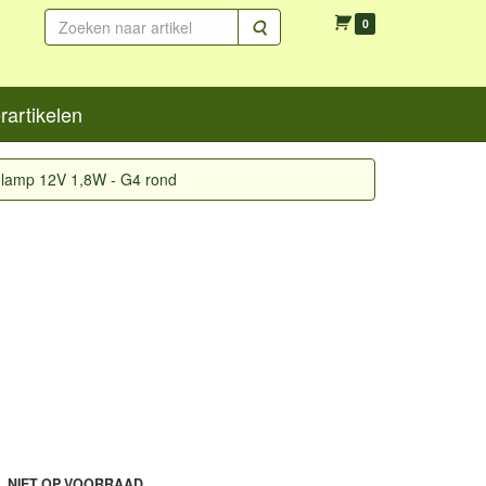
Zoeken
0
artikelen
lamp 12V 1,8W - G4 rond
L NIET OP VOORRAAD