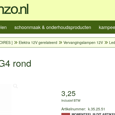
elen
schoonmaak & onderhoudsproducten
kampeer
OIRES ]
Elektra 12V gerelateerd
Vervangingslampen 12V
Led
G4 rond
3,25
Inclusief BTW
Artikelnummer
:
k.35.25.51
MOMENTEEL IS DIT ARTIKE