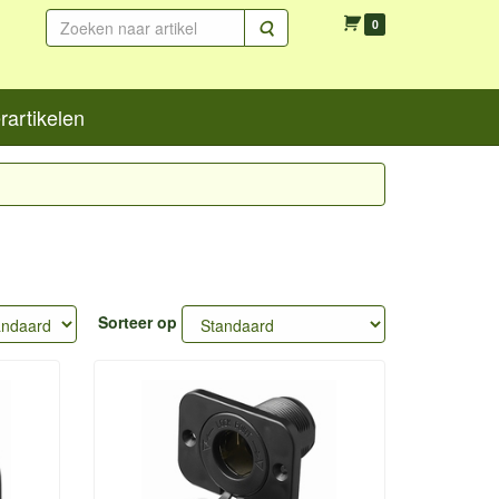
Zoeken
0
artikelen
Sorteer op