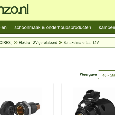
elen
schoonmaak & onderhoudsproducten
kampeer
OIRES ]
Elektra 12V gerelateerd
Schakelmateriaal 12V
V
Weergave