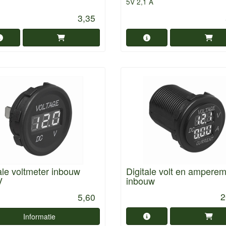
5V 2,1 A
3,35
ale voltmeter inbouw
Digitale volt en amperem
V
inbouw
2
5,60
Informatie