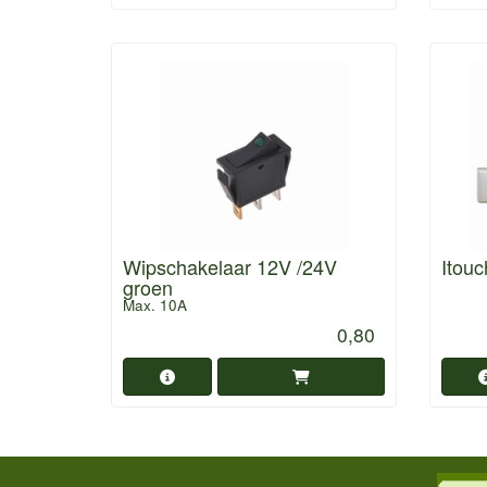
Wipschakelaar 12V /24V
Itou
groen
Max. 10A
0,80