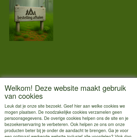
CONTACTGEGEVENS
Welkom! Deze website maakt gebruik
Vestigingsadres:
van cookies
Kamperenenzo.nl
Leuk dat je onze site bezoekt. Geef hier aan welke cookies we
Hoofdweg 36
mogen plaatsen. De noodzakelijke cookies verzamelen geen
1433 JW Kudelstaart
persoonsgegevens. De overige cookies helpen ons de site en je
bezoekerservaring te verbeteren. Ook helpen ze ons om onze
info@kamperenenzo.nl
producten beter bij je onder de aandacht te brengen. Ga je voor
Tel : 06 125 82 112
een optimaal werkende website inclusief alle voordelen? Vink dan