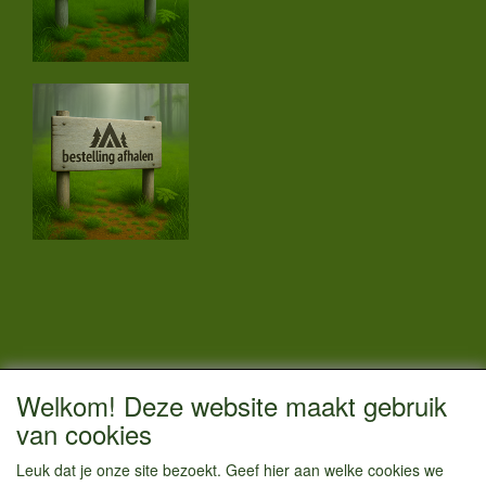
CONTACTGEGEVENS
Welkom! Deze website maakt gebruik
Vestigingsadres:
van cookies
Kamperenenzo.nl
Leuk dat je onze site bezoekt. Geef hier aan welke cookies we
Hoofdweg 36