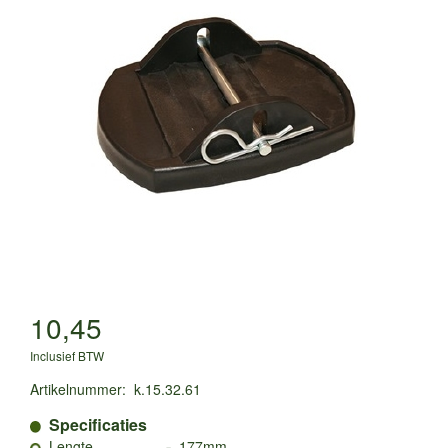
10,45
Inclusief BTW
Artikelnummer
:
k.15.32.61
Specificaties
-
Lengte
177mm